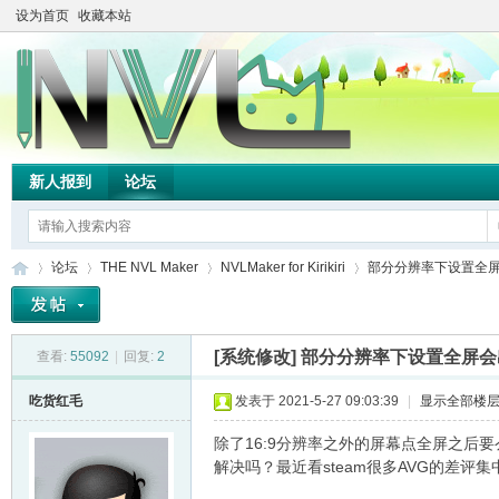
设为首页
收藏本站
新人报到
论坛
论坛
THE NVL Maker
NVLMaker for Kirikiri
部分分辨率下设置全
[系统修改]
部分分辨率下设置全屏会
查看:
55092
|
回复:
2
TH
»
›
›
›
吃货红毛
发表于 2021-5-27 09:03:39
|
显示全部楼
除了16:9分辨率之外的屏幕点全屏之
解决吗？最近看steam很多AVG的差