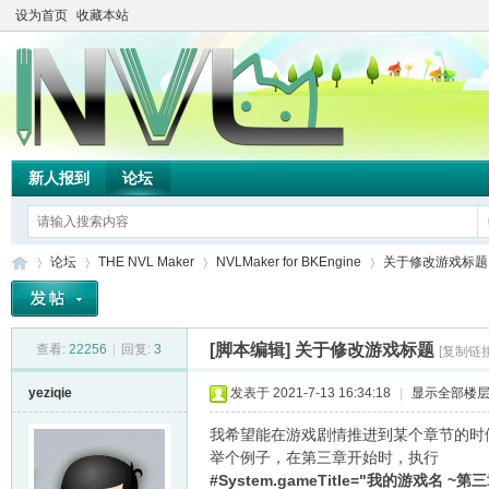
设为首页
收藏本站
新人报到
论坛
论坛
THE NVL Maker
NVLMaker for BKEngine
关于修改游戏标题
[脚本编辑]
关于修改游戏标题
查看:
22256
|
回复:
3
[复制链接
TH
»
›
›
›
yeziqie
发表于 2021-7-13 16:34:18
|
显示全部楼
我希望能在游戏剧情推进到某个章节的时
举个例子，在第三章开始时，执行
#System.gameTitle="我的游戏名 ~第