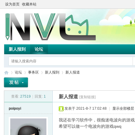
设为首页
收藏本站
新人报到
论坛
论坛
事务区
新人报到
新人报道
新人报道
查看:
27519
|
回复:
1
[复制链接]
TH
»
›
›
›
poipoyi
发表于 2021-8-7 17:02:48
|
显示全部楼层
我还在学习软件中，很痴迷电波向的游戏
希望可以做一个电波向的游戏qwq