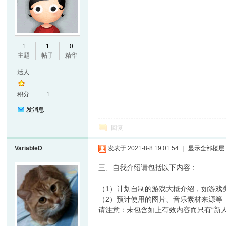
E
1
1
0
主题
帖子
精华
活人
积分
1
发消息
回复
N
VariableD
发表于 2021-8-8 19:01:54
|
显示全部楼层
三、自我介绍请包括以下内容：
（1）计划自制的游戏大概介绍，如游戏
（2）预计使用的图片、音乐素材来源等
请注意：未包含如上有效内容而只有“新