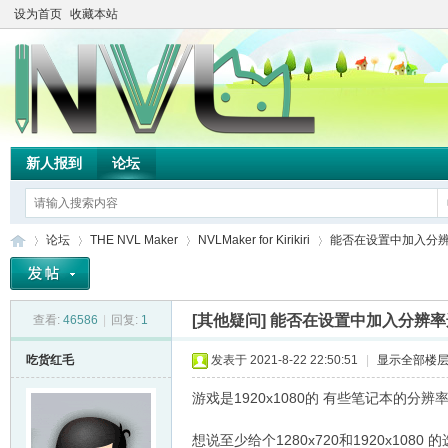
设为首页
收藏本站
新人报到
论坛
论坛
THE NVL Maker
NVLMaker for Kirikiri
能否在设置中加入分辨率
[其他疑问]
能否在设置中加入分辨率
查看:
46586
|
回复:
1
TH
»
›
›
›
吃货红毛
发表于 2021-8-22 22:50:51
|
显示全部楼
游戏是1920x1080的 有些笔记本的
想说至少给个1280x720和1920x1