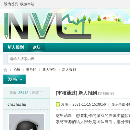
设为首页
收藏本站
新人报到
论坛
论坛
事务区
新人报到
新人报到
[审核通过]
新人报到
查看:
36418
|
回复:
1
[复制链接]
TH
»
›
›
›
chachacha
发表于 2021-11-15 15:38:56
|
显示全部楼
这里萌新，想要制作的游戏的具体类型暂
素材来源的话大部分是团队自制，部分来自