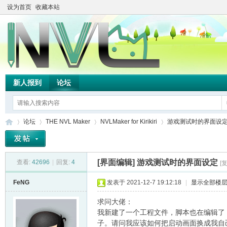
设为首页
收藏本站
新人报到
论坛
论坛
THE NVL Maker
NVLMaker for Kirikiri
游戏测试时的界面设
[界面编辑]
游戏测试时的界面设定
查看:
42696
|
回复:
4
[
TH
»
›
›
›
FeNG
发表于 2021-12-7 19:12:18
|
显示全部楼
求问大佬：
我新建了一个工程文件，脚本也在编辑了，
子。请问我应该如何把启动画面换成我自