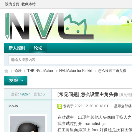
设为首页
收藏本站
新人报到
论坛
论坛
THE NVL Maker
NVLMaker for Kirikiri
怎么设置主角头像
[常见问题]
怎么设置主角头像
查看:
49267
|
回复:
6
[复制链
TH
»
›
›
›
leo-lo
发表于 2021-12-20 10:18:01
|
显示全部楼
在对话中，出现的其他人头像由于换人之
我尝试过打开 namelist.tjs
在主角里面添加上 face好像还是没有