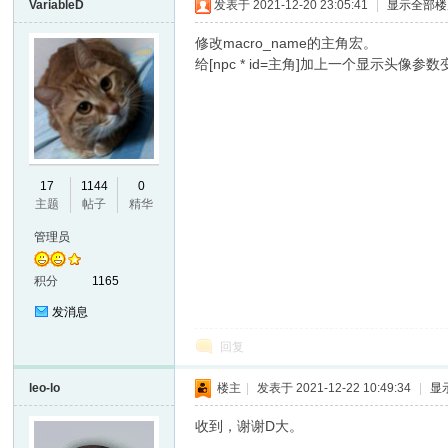
VariableD
发表于 2021-12-20 23:05:41
|
显示全部楼
VL
修改macro_name的主角宏。
给[npc * id=主角]加上一个显示头像参数变成[
17
1144
0
主题
帖子
精华
M
管理员
积分
1165
发消息
回复
leo-lo
楼主
|
发表于 2021-12-22 10:49:34
|
显
收到，谢谢D大。
ak