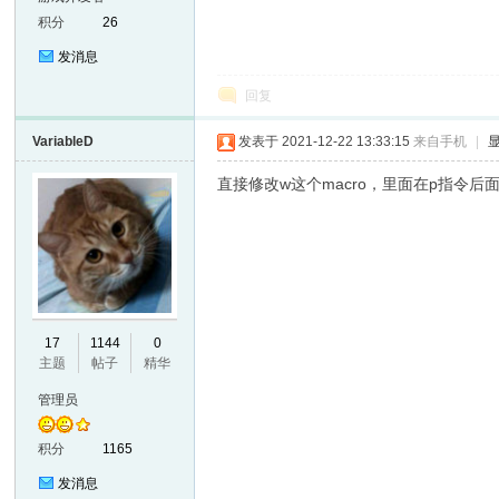
积分
26
发消息
回复
VariableD
发表于 2021-12-22 13:33:15
来自手机
|
直接修改w这个macro，里面在p指令
17
1144
0
主题
帖子
精华
管理员
积分
1165
发消息