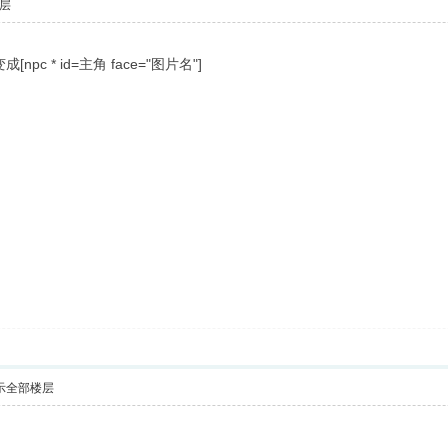
层
npc * id=主角 face="图片名"]
示全部楼层