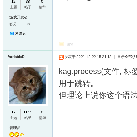
12
38
0
主题
帖子
精华
VL
游戏开发者
积分
38
发消息
回复
VariableD
发表于 2021-12-22 15:21:13
|
显示全部楼
kag.process(文件, 标
M
用于跳转。
但理论上说你这个语
17
1144
0
主题
帖子
精华
管理员
ak