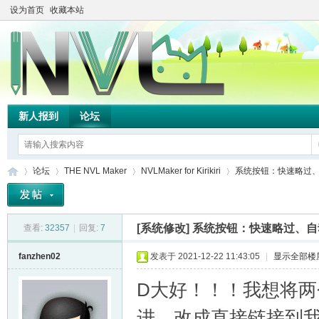
设为首页
收藏本站
新人报到
论坛
论坛
THE NVL Maker
NVLMaker for Kirikiri
系统按钮：快速略过、自
[系统修改]
系统按钮：快速略过、自动
查看:
32357
|
回复:
7
TH
»
›
›
›
fanzhen02
发表于 2021-12-22 11:43:05
|
显示全部楼
D大好！！！我想将
进，改成直接链接到我