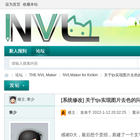
设为首页
收藏本站
新人报到
论坛
论坛
THE NVL Maker
NVLMaker for Kirikiri
关于tjs实现图片去色
楼主:
寒少
[系统修改]
关于tjs实现图片去色的
TH
»
›
›
›
寒少
楼主
|
发表于 2022-1-12 20:32:25
|
显示
感谢D大，最后想个歪招，新建了一个文字