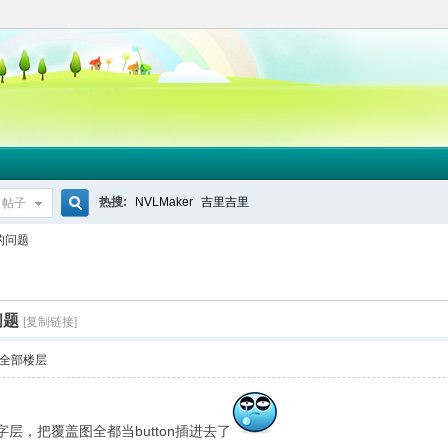
热搜:
NVLMaker
吉里吉里
帖子
搜
的问题
索
问题
[复制链接]
全部楼层
层，把覆盖图全都当button插进去了