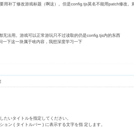
补丁修改游戏标题（啊这）。但是config.tjs莫名不能用patch修改
.ks里都无法用。游戏可以正常游玩只不过读取的仍是config.tjs内的东西
问一下这一块属于啥内容，我想深度学习一下
层
たいタイトルを指定してください。
ン ( タイトルバー ) に表示する文字を指 定します。