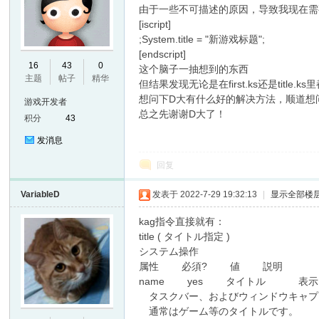
由于一些不可描述的原因，导致我现在需要用
[iscript]
;System.title = "新游戏标题";
[endscript]
E
16
43
0
这个脑子一抽想到的东西
主题
帖子
精华
但结果发现无论是在first.ks还是title
想问下D大有什么好的解决方法，顺道想
游戏开发者
总之先谢谢D大了！
积分
43
发消息
回复
VariableD
发表于 2022-7-29 19:32:13
|
显示全部楼
N
kag指令直接就有：
title ( タイトル指定 )
システム操作
属性 必須? 値 説明
name yes タイトル 表示し
タスクバー、およびウィンドウキャプショ
通常はゲーム等のタイトルです。