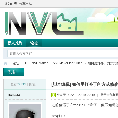
设为首页
收藏本站
新人报到
论坛
论坛
THE NVL Maker
NVLMaker for Kirikiri
如何用打补丁的方式
[脚本编辑]
如何用打补丁的方式修
查看:
9134
|
回复:
1
TH
»
›
›
›
liuzq233
发表于 2022-7-29 15:00:45
|
显示全部楼
之前傻逼了在for BKE上发了，但不
大佬好！