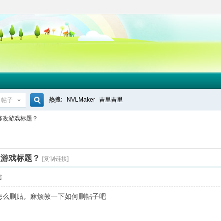
热搜:
NVLMaker
吉里吉里
帖子
搜
修改游戏标题？
索
改游戏标题？
[复制链接]
层
知道怎么删贴。麻烦教一下如何删帖子吧