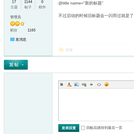
17
1144
0
@title name="新的标题"
主题
帖子
精华
VL
不过启动的时候旧标题会一闪而过就是了
管理员
积分
1165
发消息
回复
M
回帖后跳转到最后一页
发表回复
ak