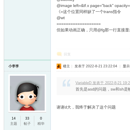
@image left=&tf.x page="back" opa
《=这个位置同样缺了一个trans指令
@wt
===================
但如果动画正确，只用@fg那一行直接
回复
小李李
楼主
|
发表于 2022-8-21 23:22:04
|
显示
VariableD 发表于 2022-8-21 19:
首先是asd的问题，sw和sh是
谢谢d大，我终于解决了这个问题
14
33
0
主题
帖子
精华