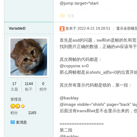
@jump target=*start
回复
VariableD
发表于 2022-8-21 19:28:51
|
显示全部楼
首先是asd的问题，sw和sh是帧的长和宽
找到图片正确的数值，正确的sh应该等于shi
其次两帧的代码都是：
@copyone x=0
那么两帧都是从shishi_a的x=0的位
17
1144
0
其次所有显示代码都是错的，第一段：
主题
帖子
精华
@backlay
管理员
@image visible="shishi" page="back" la
后面没有trans和wt是不会显示出来的，
积分
1165
发消息
==================
第二段
@backlay