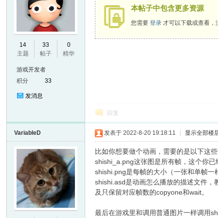
本帖子中包含更多资源
您需要
登录
才可以下载或查看，
E
14
33
0
主题
帖子
精华
游戏开发者
积分
33
发消息
回复
VariableD
发表于 2022-8-20 19:18:11
|
显示全部楼
N
比如你想要做个动画，需要的是以下这些
shishi_a.png这张图是所有帧，这个你
shishi.png是每帧的大小（一张和单
shishi.asd是动画怎么播放的描
及只保留对应帧数的copyone和wait。
最后在游戏里和调用普通图片一样调用shis