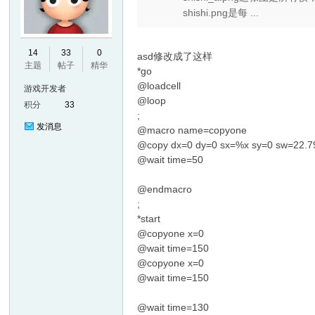
shishi.png是每 ...
14
33
0
asd修改成了这样
主题
帖子
精华
*go
@loadcell
游戏开发者
@loop
积分
33
;
发消息
@macro name=copyone
@copy dx=0 dy=0 sx=%x sy=0 sw=22.7
@wait time=50
@endmacro
;
*start
@copyone x=0
@wait time=150
@copyone x=0
@wait time=150
@wait time=130