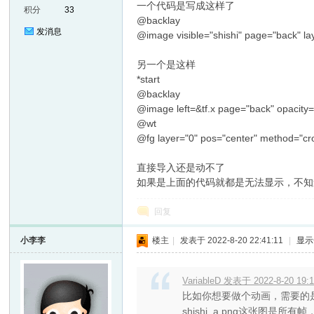
一个代码是写成这样了
积分
33
@backlay
发消息
@image visible="shishi" page="back" la
另一个是这样
*start
@backlay
@image left=&tf.x page="back" opacity="
@wt
er
@fg layer="0" pos="center" method="cro
直接导入还是动不了
如果是上面的代码就都是无法显示，不知
回复
小李李
楼主
|
发表于 2022-8-20 22:41:11
|
显示
VariableD 发表于 2022-8-20 19:
比如你想要做个动画，需要的
shishi_a.png这张图是所