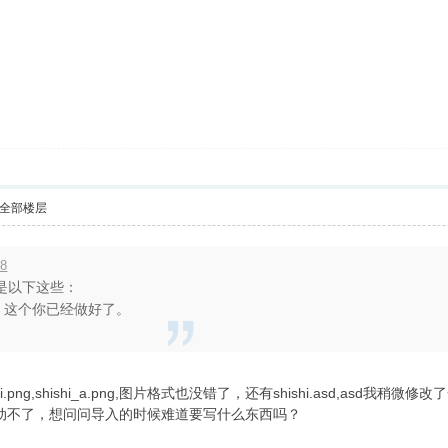
全部楼层
18
是以下这些：
有帧，这个你已经做好了。
.png,shishi_a.png,图片格式也没错了，还有shishi.asd,a
图片，动不了，想问问导入的时候难道要写什么东西吗？