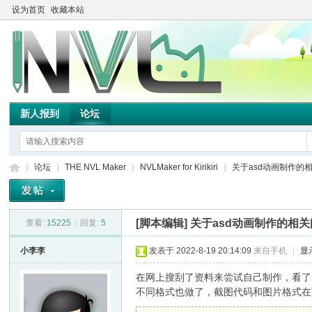
设为首页
收藏本站
新人报到
论坛
论坛
THE NVL Maker
NVLMaker for Kirikiri
关于asd动画制作的
[脚本编辑]
关于asd动画制作的相
查看:
15225
|
回复:
5
TH
»
›
›
›
小李李
发表于 2022-8-19 20:14:09
来自手机
|
显
在网上搜刮了资料来尝试自己制作，看了k
不同格式也做了，截图代码和图片格式在