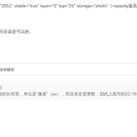
city="2551" visible="true" layer="0" top="25" storage="shis
显示应该是可以的。
全部楼层
28
帧的长和宽，单位是“像素”（px），而且肯定是整数，因此上面写的22.79和25.