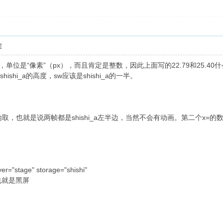
层
，单位是“像素”（px），而且肯定是整数，因此上面写的22.79和25.40
shi_a的高度，sw应该是shishi_a的一半。
置开始取，也就是说两帧都是shishi_a左半边，当然不会有动画。第二个x=
yer="stage" storage="shishi"
也就是黑屏