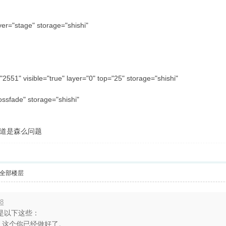
yer="stage" storage="shishi"
2551" visible="true" layer="0" top="25" storage="shishi"
ssfade" storage="shishi"
道是森么问题
全部楼层
18
是以下这些：
有帧，这个你已经做好了。