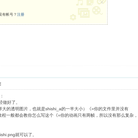
x
没有帐号？
注册
层
：
已经做好了。
帧一样大的透明图片，也就是shishi_a的一半大小）《=你的文件里并没有
述文件，教程一般都会教你怎么写这个《=你的动画只有两帧，所以没有那么复
hi.png就可以了。