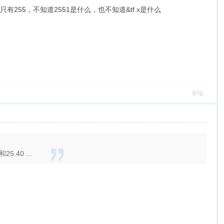
hi"《=opacity最高只有255，不知道2551是什么，也不知道&tf.x是什么
举报
40 ...