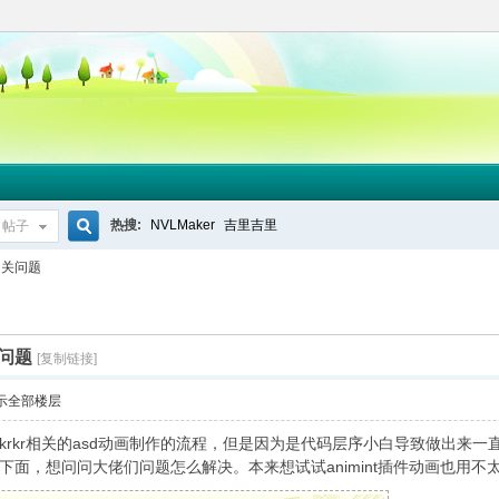
热搜:
NVLMaker
吉里吉里
帖子
搜
相关问题
索
关问题
[复制链接]
示全部楼层
rkr相关的asd动画制作的流程，但是因为是代码层序小白导致做出来一
下面，想问问大佬们问题怎么解决。本来想试试animint插件动画也用