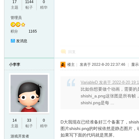
17
1144
0
主题
帖子
精华
VL
管理员
积分
1165
发消息
回复
小李李
楼主
|
发表于 2022-8-20 22:37:46
|
显示
M
VariableD 发表于 2022-8-20 19:
比如你想要做个动画，需要的
shishi_a.png这张图是所
shishi.png是每 ...
14
33
0
D大我现在已经准备好三个备案了，shishi
主题
帖子
精华
图片shishi.png的时候依然是静态
ak
如果写下面的代码就是黑屏。
游戏开发者