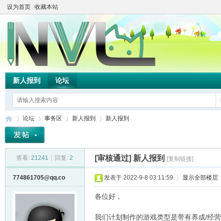
设为首页
收藏本站
新人报到
论坛
论坛
事务区
新人报到
新人报到
[审核通过]
新人报到
查看:
21241
|
回复:
2
[复制链接]
TH
»
›
›
›
774861705@qq.co
发表于 2022-9-8 03:11:59
|
显示全部楼层
各位好，
我们计划制作的游戏类型是带有养成/经