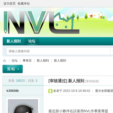
设为首页
收藏本站
新人报到
论坛
论坛
事务区
新人报到
新人报到
[审核通过]
新人报到
查看:
18023
|
回复:
3
[复制链接]
TH
»
›
›
›
k30608k
发表于 2022-10-6 10:48:42
|
显示全部楼
最近跟小夥伴在試著用NVL作畢業專題