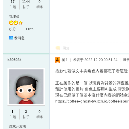
17
1144
0
主题
帖子
精华
VL
管理员
积分
1165
发消息
回复
k30608k
楼主
|
发表于 2022-12-20 00:51:24
|
显
M
抱歉忙著做文本與角色內容都忘了看這邊
正在製作的是一個'以現實為背景的調查推
預計使用的圖片 角色主要用AI生成 背景
現在已經做了個基本沒什麼內容的網站拿
https://coffee-ghost-tw.itch.io/coffeeisp
1
3
0
主题
帖子
精华
ak
游戏开发者