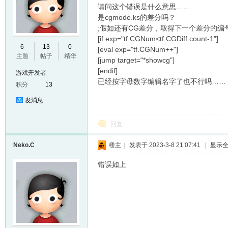
请问这个错误是什么意思……
是cgmode.ks的差分吗？
;假如还有CG差分，取得下一个差分的编
[if exp="tf.CGNum<tf.CGDiff.count-1"]
E
6
13
0
[eval exp="tf.CGNum++"]
主题
帖子
精华
[jump target="*showcg"]
[endif]
游戏开发者
已经按字母数字编辑名字了也不行吗……
积分
13
发消息
回复
N
Neko.C
楼主
|
发表于 2023-3-8 21:07:41
|
显示
错误如上