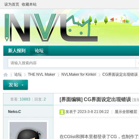
设为首页
收藏本站
新人报到
论坛
论坛
THE NVL Maker
NVLMaker for Kirikiri
CG界面设定出现错误
[界面编辑]
CG界面设定出现错误
查看:
10883
|
回复:
2
[复
TH
»
›
›
›
Neko.C
发表于 2023-3-8 21:06:22
|
显示全部楼层
在CGlist和脚本里都登录了CG，也制