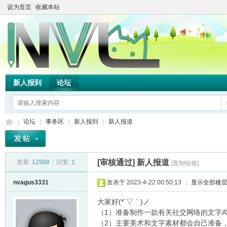
设为首页
收藏本站
新人报到
论坛
论坛
事务区
新人报到
新人报道
[审核通过]
新人报道
查看:
12988
|
回复:
1
[复制链接]
TH
»
›
›
›
nvagus3331
发表于 2023-4-22 00:50:13
|
显示全部楼
大家好(*´▽｀)ノ
（1）准备制作一款有关社交网络的文字A
（2）主要美术和文字素材都会自己准备，音