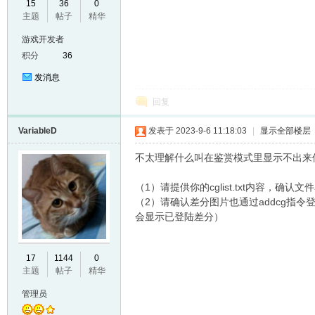
15
36
0
主题
帖子
精华
VL
游戏开发者
积分
36
发消息
回复
VariableD
发表于 2023-9-6 11:18:03
|
显示全部楼层
不太理解什么叫在鉴赏模式里显示不出来
M
（1）请提供你的cglist.txt内容，确认
（2）请确认差分图片也通过addcg指
会显示已登陆差分）
17
1144
0
主题
帖子
精华
管理员
ak