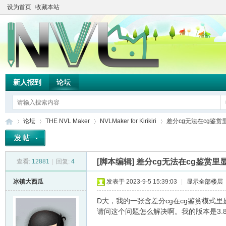
设为首页
收藏本站
新人报到
论坛
论坛
THE NVL Maker
NVLMaker for Kirikiri
差分cg无法在cg鉴赏
[脚本编辑]
差分cg无法在cg鉴赏里
查看:
12881
|
回复:
4
TH
»
›
›
›
冰镇大西瓜
发表于 2023-9-5 15:39:03
|
显示全部楼层
D大，我的一张含差分cg在cg鉴赏模式
请问这个问题怎么解决啊。我的版本是3.8