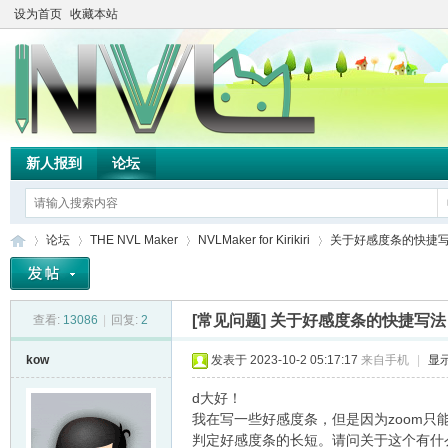
设为首页
收藏本站
新人报到
论坛
论坛
THE NVL Maker
NVLMaker for Kirikiri
关于好感度条的快捷
[常见问题]
关于好感度条的快捷写法
查看:
13086
|
回复:
2
TH
»
›
›
›
kow
发表于 2023-10-2 05:17:17
来自手机
|
显
d大好！
我在写一些好感度条，但是因为zoom只
判定好感度条的长短。请问关于这个有什