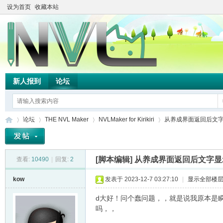
设为首页
收藏本站
新人报到
论坛
论坛
THE NVL Maker
NVLMaker for Kirikiri
从养成界面返回后文
[脚本编辑]
从养成界面返回后文字显
查看:
10490
|
回复:
2
TH
»
›
›
›
kow
发表于 2023-12-7 03:27:10
|
显示全部楼
d大好！问个蠢问题，，就是说我原本是
吗，，