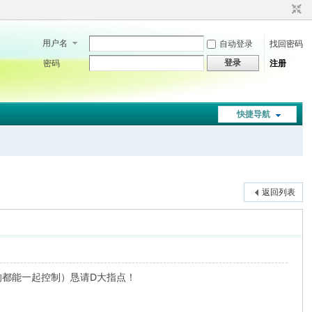
用户名
自动登录
找回密码
登录
密码
注册
快捷导航
返回列表
..的都能一起控制）恳请D大指点！