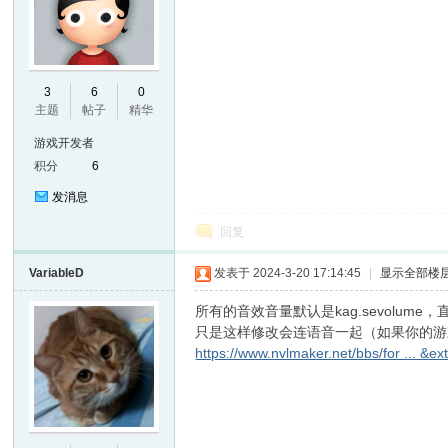
E
3
6
0
主题
帖子
精华
游戏开发者
积分
6
发消息
回复
VariableD
发表于 2024-3-20 17:14:45
|
显示全部楼
N
所有的音效音量默认是kag.sevolume，
只是这样修改会连语音一起（如果你的游
https://www.nvlmaker.net/bbs/for ... &