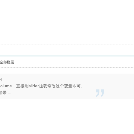
全部楼层
14
olume，直接用slider挂载修改这个变量即可。
 ...