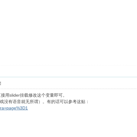
层
直接用slider挂载修改这个变量即可。
戏没有语音就无所谓）。有的话可以参考这贴：
extra=page%3D1