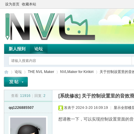
设为首页
收藏本站
新人报到
论坛
论坛
THE NVL Maker
NVLMaker for Kirikiri
关于控制设置里的音效滑
[系统修改]
关于控制设置里的音效滑
查看:
11916
|
回复:
2
TH
»
›
›
›
qq1226885507
发表于 2024-3-20 16:09:19
|
显示全部楼
想请教一下，可以实现控制设置里面的音效滑