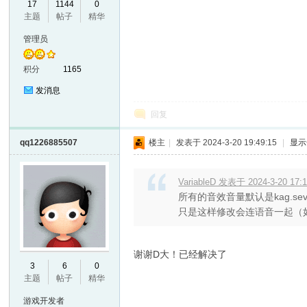
17
1144
0
主题
帖子
精华
VL
管理员
积分
1165
发消息
回复
qq1226885507
楼主
|
发表于 2024-3-20 19:49:15
|
显示
M
VariableD 发表于 2024-3-20 17:
所有的音效音量默认是kag.sev
只是这样修改会连语音一起（如果
谢谢D大！已经解决了
3
6
0
主题
帖子
精华
ak
游戏开发者