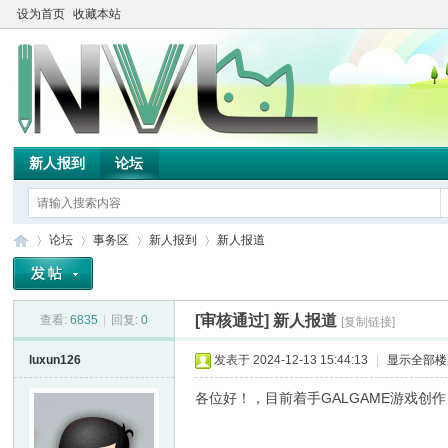
设为首页
收藏本站
新人报到
论坛
论坛
事务区
新人报到
新人报道
[审核通过]
新人报道
查看:
6835
|
回复:
0
[复制链接]
TH
»
›
›
›
luxun126
发表于 2024-12-13 15:44:13
|
显示全部楼
各位好！，目前着手GALGAME游戏创