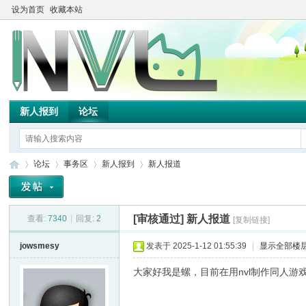
设为首页
收藏本站
新人报到
论坛
论坛
事务区
新人报到
新人报道
[审核通过]
新人报道
查看:
7340
|
回复:
2
[复制链接]
TH
»
›
›
›
jowsmesy
发表于 2025-1-12 01:55:39
|
显示全部楼
大家好我是螺，目前在用nvl制作同人游