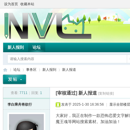
设为首页
收藏本站
新人报到
论坛
论坛
事务区
新人报到
新人报道
[审核通过]
新人报道
查看:
7711
|
回复:
1
[复制链接]
TH
»
›
›
›
李白乘舟将欲行
发表于 2025-1-30 16:36:56
|
显示全部楼
大家好，我正在制作一款恐怖恋爱文字解
魔王魂等网站搜索素材。加油加油！