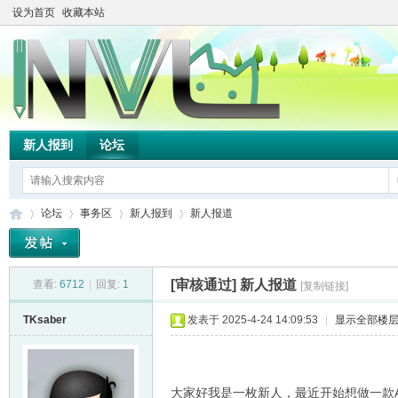
设为首页
收藏本站
新人报到
论坛
论坛
事务区
新人报到
新人报道
[审核通过]
新人报道
查看:
6712
|
回复:
1
[复制链接]
TH
»
›
›
›
TKsaber
发表于 2025-4-24 14:09:53
|
显示全部楼
大家好我是一枚新人，最近开始想做一款A