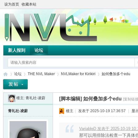
设为首页
收藏本站
新人报到
论坛
论坛
THE NVL Maker
NVLMaker for Kirikiri
如何叠加多个edu
楼主:
青礼社-凌蔚
[脚本编辑]
如何叠加多个edu
[复制链接
TH
»
›
›
›
青礼社-凌蔚
楼主
|
发表于 2025-10-19 17:36:57
|
显
VariableD 发表于 2025-10-19 10:
那可以用排除法检查一下具体你