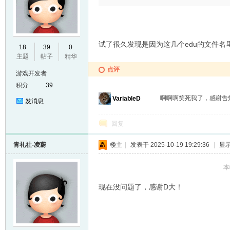
E
试了很久发现是因为这几个edu的文件名里
18
39
0
主题
帖子
精华
点评
游戏开发者
积分
39
啊啊啊笑死我了，感谢
VariableD
发消息
回复
N
青礼社-凌蔚
楼主
|
发表于 2025-10-19 19:29:36
|
显
本
现在没问题了，感谢D大！