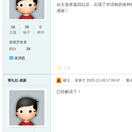
从主选单返回以后，出现了对话框的各种
感谢！
E
18
39
0
主题
帖子
精华
游戏开发者
积分
39
发消息
回复
青礼社-凌蔚
楼主
|
发表于 2025-12-28 17:06:47
|
显
N
已经解决了！