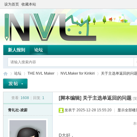
设为首页
收藏本站
新人报到
论坛
论坛
THE NVL Maker
NVLMaker for Kirikiri
关于主选单返回的问
[脚本编辑]
关于主选单返回的问题
查看:
1608
|
回复:
1
[
TH
»
›
›
›
青礼社-凌蔚
发表于 2025-12-28 15:55:20
|
显示全部楼
本
D大好，