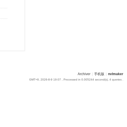
Archiver
|
手机版
|
nvlmaker
GMT+8, 2026-8-9 19:07
, Processed in 0.005244 second(s), 4 queries .