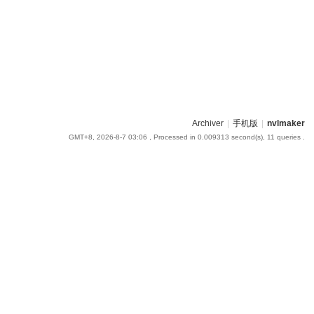
Archiver
|
手机版
|
nvlmaker
GMT+8, 2026-8-7 03:06
, Processed in 0.009313 second(s), 11 queries .