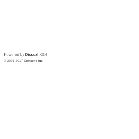
Powered by
Discuz!
X3.4
© 2001-2017
Comsenz Inc.