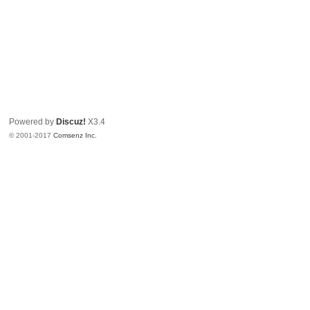
Powered by
Discuz!
X3.4
© 2001-2017
Comsenz Inc.