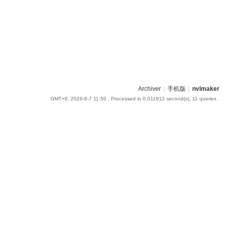
Archiver
|
手机版
|
nvlmaker
GMT+8, 2026-8-7 11:50
, Processed in 0.011912 second(s), 11 queries .