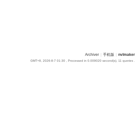
Archiver
|
手机版
|
nvlmaker
GMT+8, 2026-8-7 01:30
, Processed in 0.009020 second(s), 11 queries .