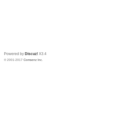
Powered by
Discuz!
X3.4
© 2001-2017
Comsenz Inc.