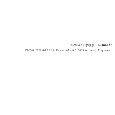
Archiver
|
手机版
|
nvlmaker
GMT+8, 2026-8-9 15:49
, Processed in 0.013683 second(s), 11 queries .