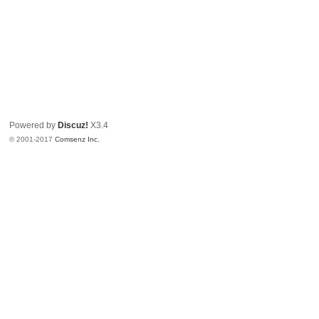
Powered by
Discuz!
X3.4
© 2001-2017
Comsenz Inc.