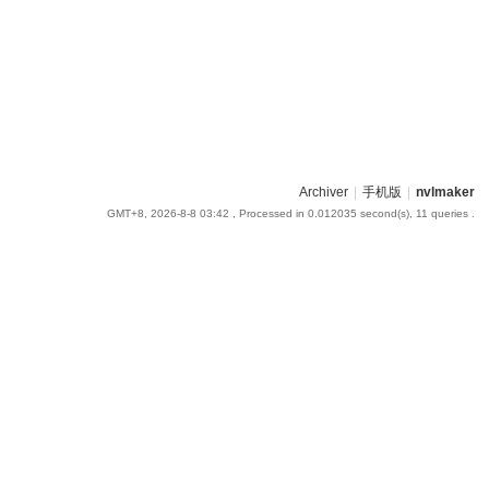
Archiver
|
手机版
|
nvlmaker
GMT+8, 2026-8-8 03:42
, Processed in 0.012035 second(s), 11 queries .