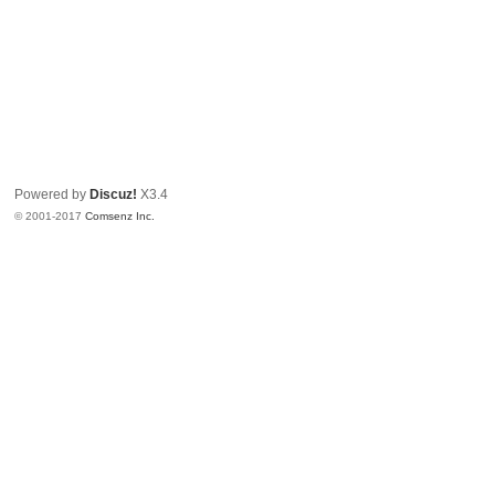
Powered by
Discuz!
X3.4
© 2001-2017
Comsenz Inc.