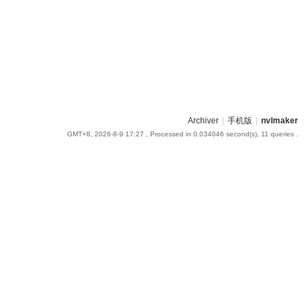
Archiver
|
手机版
|
nvlmaker
GMT+8, 2026-8-9 17:27
, Processed in 0.034046 second(s), 11 queries .