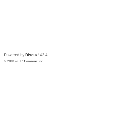
Powered by
Discuz!
X3.4
© 2001-2017
Comsenz Inc.