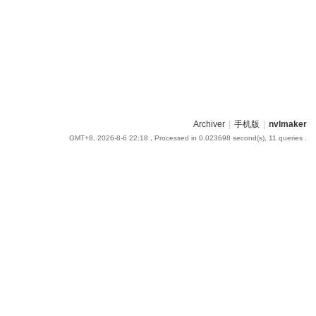
Archiver
|
手机版
|
nvlmaker
GMT+8, 2026-8-6 22:18
, Processed in 0.023698 second(s), 11 queries .