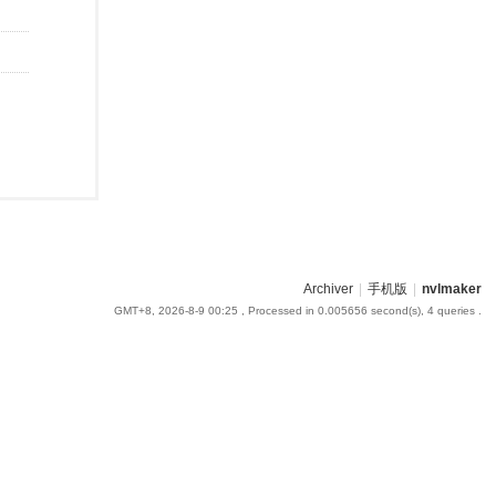
Archiver
|
手机版
|
nvlmaker
GMT+8, 2026-8-9 00:25
, Processed in 0.005656 second(s), 4 queries .