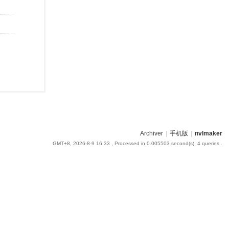
Archiver
|
手机版
|
nvlmaker
GMT+8, 2026-8-9 16:33
, Processed in 0.005503 second(s), 4 queries .