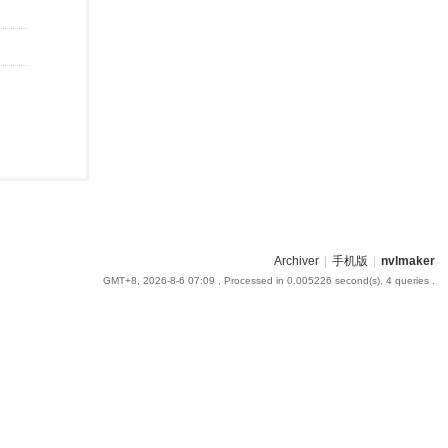
Archiver
|
手机版
|
nvlmaker
GMT+8, 2026-8-6 07:09
, Processed in 0.005226 second(s), 4 queries .