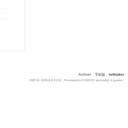
Archiver
|
手机版
|
nvlmaker
GMT+8, 2026-8-6 22:02
, Processed in 0.006767 second(s), 4 queries .