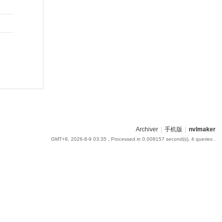
Archiver
|
手机版
|
nvlmaker
GMT+8, 2026-8-9 03:35
, Processed in 0.008157 second(s), 4 queries .