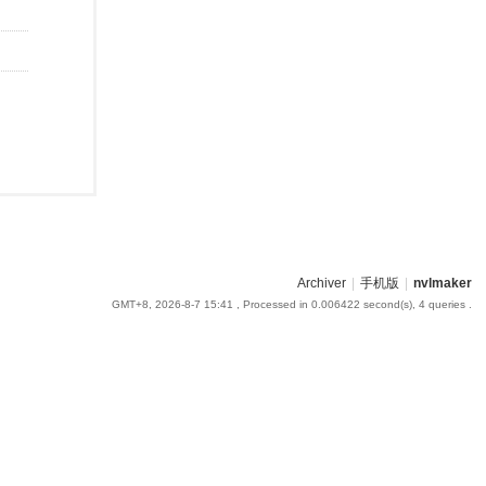
Archiver
|
手机版
|
nvlmaker
GMT+8, 2026-8-7 15:41
, Processed in 0.006422 second(s), 4 queries .