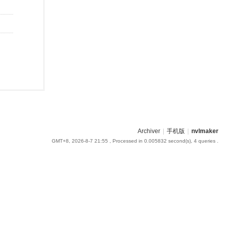
Archiver
|
手机版
|
nvlmaker
GMT+8, 2026-8-7 21:55
, Processed in 0.005832 second(s), 4 queries .