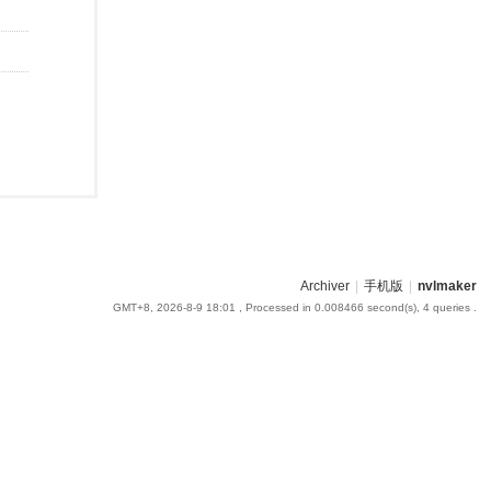
Archiver
|
手机版
|
nvlmaker
GMT+8, 2026-8-9 18:01
, Processed in 0.008466 second(s), 4 queries .