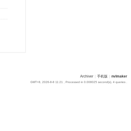
Archiver
|
手机版
|
nvlmaker
GMT+8, 2026-8-8 11:21
, Processed in 0.008025 second(s), 4 queries .