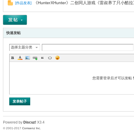
《HunterXHunter》二创同人游戏《雷叔养了只小酷
[
作品发表
]
快速发帖
选择主题分类
er
您需要登录后才可以发帖
发表帖子
Powered by
Discuz!
X3.4
© 2001-2017
Comsenz Inc.