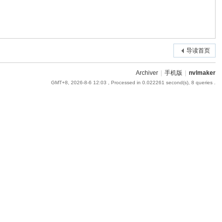
导读首页
Archiver
|
手机版
|
nvlmaker
GMT+8, 2026-8-6 12:03
, Processed in 0.022261 second(s), 8 queries .