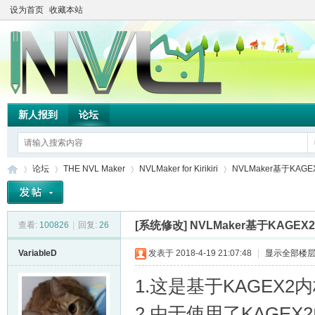
设为首页
收藏本站
新人报到
论坛
论坛
THE NVL Maker
NVLMaker for Kirikiri
NVLMaker基于KA
[系统修改]
NVLMaker基于KAG
查看:
100826
|
回复:
26
TH
»
›
›
›
VariableD
发表于 2018-4-19 21:07:48
|
显示全部楼
1.这是基于KAGEX2内
2.由于使用了KAGEX