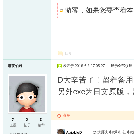
游客，如果您要查看本
VL
回复
暗夜伯爵
发表于 2018-6-8 17:05:27
|
显示全部楼层
M
D大辛苦了！留着备用
另外exe为日文原版，是
点评
2
3
0
主题
帖子
精华
ak
游戏测试时候和打包时候
VariableD