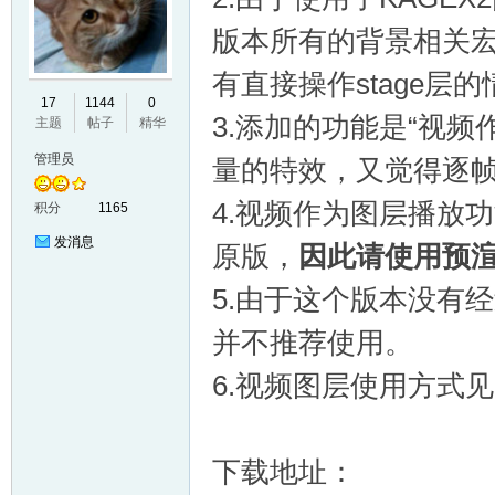
版本所有的背景相关宏已
有直接操作stage层
E
17
1144
0
3.添加的功能是“视
主题
帖子
精华
管理员
量的特效，又觉得逐
4.视频作为图层播放
积分
1165
发消息
原版，
因此请使用预
5.由于这个版本没有
N
并不推荐使用。
6.视频图层使用方式见pr
下载地址：