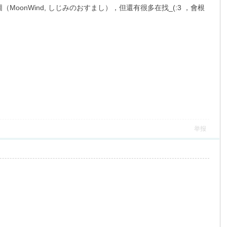
onWind, しじみのおすまし），但還有很多在找_(:3 ，會根
举报