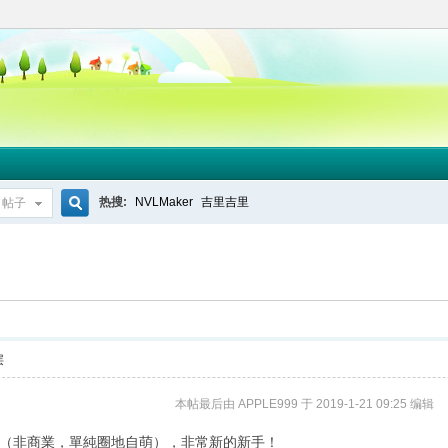
热搜:
NVLMaker
吉里吉里
帖子
搜
索
层
本帖最后由 APPLE999 于 2019-1-21 09:25 编辑
（非商業，單純圈地自萌），非常新的新手！