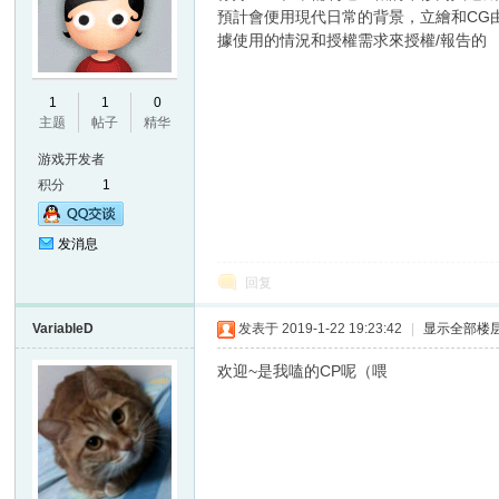
預計會便用現代日常的背景，立繪和CG由自
據使用的情況和授權需求來授權/報告的
E
1
1
0
主题
帖子
精华
游戏开发者
积分
1
发消息
回复
N
VariableD
发表于 2019-1-22 19:23:42
|
显示全部楼
欢迎~是我嗑的CP呢（喂