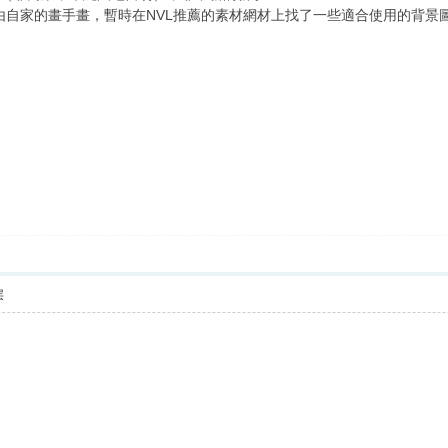
家的畫手畫，暫時在NVL推薦的素材網材上找了一些適合使用的背景圖（Mo
层