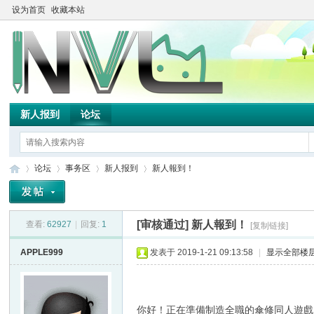
设为首页
收藏本站
新人报到
论坛
论坛
事务区
新人报到
新人報到！
[审核通过]
新人報到！
查看:
62927
|
回复:
1
[复制链接]
TH
»
›
›
›
APPLE999
发表于 2019-1-21 09:13:58
|
显示全部楼
你好！正在準備制造全職的傘修同人遊戲