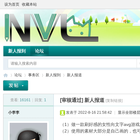
设为首页
收藏本站
新人报到
论坛
论坛
事务区
新人报到
新人报道
[审核通过]
新人报道
查看:
16161
|
回复:
1
[复制链接]
TH
»
›
›
›
小李李
发表于 2022-8-16 21:58:42
|
显示全部楼
（1）做一款刷好感的女性向文字avg游戏
（2）使用的素材大部分是自己画的，也