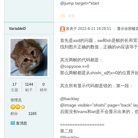
@jump target=*start
回复
VariableD
发表于 2022-8-21 19:28:51
|
显示全部楼
首先是asd的问题，sw和sh是帧的长和宽
找到图片正确的数值，正确的sh应该等于shi
其次两帧的代码都是：
@copyone x=0
那么两帧都是从shishi_a的x=0的位
17
1144
0
其次所有显示代码都是错的，第一段：
主题
帖子
精华
@backlay
管理员
@image visible="shishi" page="back" la
后面没有trans和wt是不会显示出来的，
积分
1165
发消息
==================
第二段
@backlay