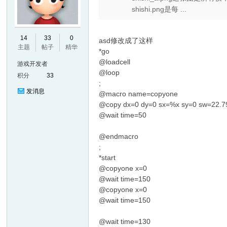
shishi.png是每 ...
14
33
0
asd修改成了这样
主题
帖子
精华
*go
@loadcell
游戏开发者
@loop
积分
33
;
发消息
@macro name=copyone
@copy dx=0 dy=0 sx=%x sy=0 sw=22.7
@wait time=50
@endmacro
;
*start
@copyone x=0
@wait time=150
@copyone x=0
@wait time=150
@wait time=130