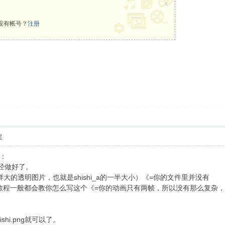
x
没有帐号？
注册
层
：
已经做好了。
帧一样大的透明图片，也就是shishi_a的一半大小）《=你的文件里并没有
述文件，教程一般都会教你怎么写这个《=你的动画只有两帧，所以没有那么复
hi.png就可以了。