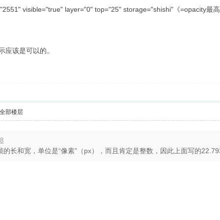
city="2551" visible="true" layer="0" top="25" storage="shis
显示应该是可以的。
全部楼层
28
帧的长和宽，单位是“像素”（px），而且肯定是整数，因此上面写的22.79和25.