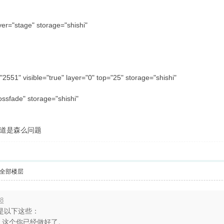
yer="stage" storage="shishi"
2551" visible="true" layer="0" top="25" storage="shishi"
ssfade" storage="shishi"
道是森么问题
全部楼层
18
是以下这些：
有帧，这个你已经做好了。