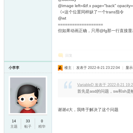
@image left=&tf.x page="back" opa
《=这个位置同样缺了一个trans指令
@wt
===================
但如果动画正确，只用@fg那一行直接
回复
小李李
楼主
|
发表于 2022-8-21 23:22:04
|
显示
VariableD 发表于 2022-8-21 19:
首先是asd的问题，sw和sh是
谢谢d大，我终于解决了这个问题
14
33
0
主题
帖子
精华