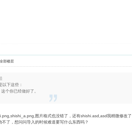
全部楼层
18
是以下这些：
有帧，这个你已经做好了。
.png,shishi_a.png,图片格式也没错了，还有shishi.asd,a
图片，动不了，想问问导入的时候难道要写什么东西吗？