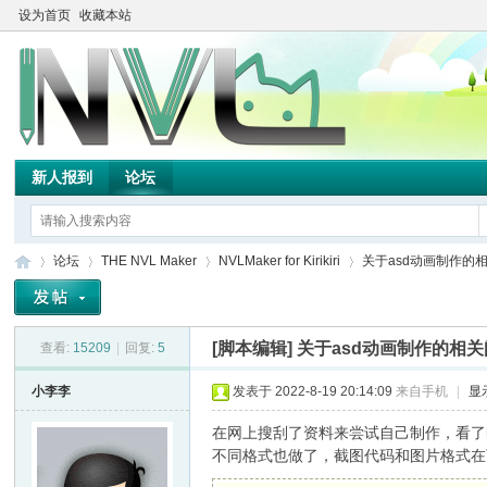
设为首页
收藏本站
新人报到
论坛
论坛
THE NVL Maker
NVLMaker for Kirikiri
关于asd动画制作的
[脚本编辑]
关于asd动画制作的相
查看:
15209
|
回复:
5
TH
»
›
›
›
小李李
发表于 2022-8-19 20:14:09
来自手机
|
显
在网上搜刮了资料来尝试自己制作，看了k
不同格式也做了，截图代码和图片格式在