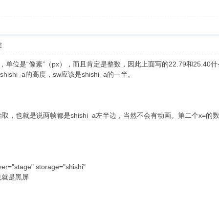
层
，单位是“像素”（px），而且肯定是整数，因此上面写的22.79和25.40
shi_a的高度，sw应该是shishi_a的一半。
置开始取，也就是说两帧都是shishi_a左半边，当然不会有动画。第二个x=
yer="stage" storage="shishi"
也就是黑屏