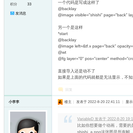
一个代码是写成这样了
积分
33
@backlay
发消息
@image visible="shishi" page="back" la
另一个是这样
*start
@backlay
@image left=&tf.x page="back" opacity="
@wt
er
@fg layer="0" pos="center" method="cro
直接导入还是动不了
如果是上面的代码就都是无法显示，不知
回复
小李李
楼主
|
发表于 2022-8-20 22:41:11
|
显示
VariableD 发表于 2022-8-20 19:
比如你想要做个动画，需要的
shishi_a.png这张图是所