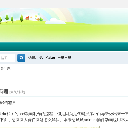
热搜:
NVLMaker
吉里吉里
帖子
搜
相关问题
索
关问题
[复制链接]
示全部楼层
rkr相关的asd动画制作的流程，但是因为是代码层序小白导致做出来一
下面，想问问大佬们问题怎么解决。本来想试试animint插件动画也用