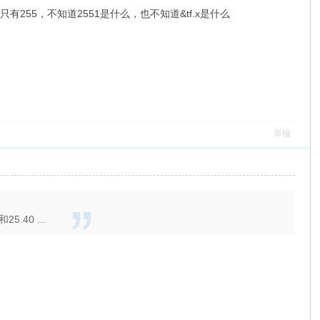
hi"《=opacity最高只有255，不知道2551是什么，也不知道&tf.x是什么
举报
40 ...