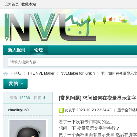
设为首页
收藏本站
新人报到
论坛
论坛
THE NVL Maker
NVLMaker for Kirikiri
求问如何在变量显示
[常见问题]
求问如何在变量显示文字
查看:
13236
|
回复:
4
TH
»
›
›
›
zhaoliuyun0
发表于 2023-10-23 23:24:43
|
显示全部楼
看了一下没有专门询问的区。
想问一下 变量显示文字时换行？
做了一个面板里面有显示变量 然后在脚