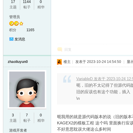
17
1144
0
主题
帖子
精华
VL
管理员
积分
1165
发消息
回复
zhaoliuyun0
楼主
|
发表于 2023-10-24 14:54:50
|
显
M
VariableD 发表于 2023-10-24 12:
呃，旧的不太记得了但源代码
旧的应该也有这个功能，插入
\n
3
7
0
呃我用的就是源代码版本的说（旧的版本不
主题
帖子
精华
KAGEX2的模板工程 这个吗 里面换行应
ak
不好意思耽误大佬这么多时间
游戏开发者