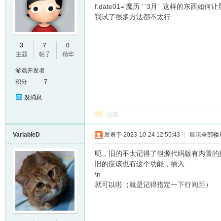
f.date01='魔历 ' '3月' 这样的东西如何
我试了很多方法都不太行
E
3
7
0
主题
帖子
精华
游戏开发者
积分
7
发消息
回复
VariableD
发表于 2023-10-24 12:55:43
|
显示全部楼
N
呃，旧的不太记得了但源代码版有内置的
旧的应该也有这个功能，插入
\n
就可以啦（就是记得指定一下行间距）