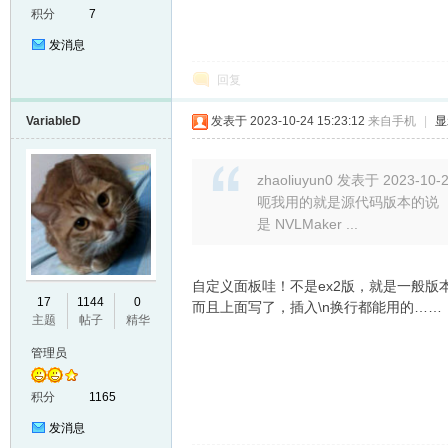
积分
7
发消息
回复
VariableD
发表于 2023-10-24 15:23:12
来自手机
|
显
zhaoliuyun0 发表于 2023-10-2
er
呃我用的就是源代码版本的说
是 NVLMaker ...
自定义面板哇！不是ex2版，就是一般版本
17
1144
0
而且上面写了，插入\n换行都能用的……
主题
帖子
精华
管理员
积分
1165
发消息