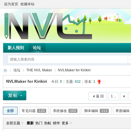
设为首页
收藏本站
新人报到
论坛
论坛
THE NVL Maker
NVLMaker for Kirikiri
NVLMaker for Kirikiri
今日:
0
|
主题:
432
|
排名:
1
TH
»
›
›
返 回
1 ...
全部
常见问题
120
系统修改
103
脚本编辑
113
界面编辑
全部主题
最新
热门
热帖
精华
更多