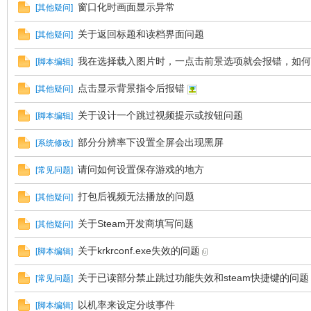
窗口化时画面显示异常
[
其他疑问
]
关于返回标题和读档界面问题
[
其他疑问
]
E
我在选择载入图片时，一点击前景选项就会报错，如何解.
[
脚本编辑
]
点击显示背景指令后报错
[
其他疑问
]
关于设计一个跳过视频提示或按钮问题
[
脚本编辑
]
部分分辨率下设置全屏会出现黑屏
[
系统修改
]
请问如何设置保存游戏的地方
[
常见问题
]
N
打包后视频无法播放的问题
[
其他疑问
]
关于Steam开发商填写问题
[
其他疑问
]
关于krkrconf.exe失效的问题
[
脚本编辑
]
关于已读部分禁止跳过功能失效和steam快捷键的问题
[
常见问题
]
以机率来设定分歧事件
[
脚本编辑
]