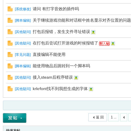
请问 有打字音效的插件吗
VL
[
系统修改
]
关于继续游戏功能和对话框中姓名显示对齐位置的问题
[
脚本编辑
]
打包后报错，发生文件寻址错误
[
其他疑问
]
在打包后尝试打开游戏的时候报错了
[
其他疑问
]
直接编辑不能使用
[
常见问题
]
能使用物品后跳转到一个脚本吗
[
脚本编辑
]
M
接入steam后程序错误
[
其他疑问
]
krkrfont找不到我想生成的字体
[
其他疑问
]
返 回
1 ...
ak
快速发帖